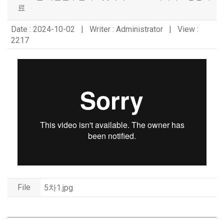
료
Date : 2024-10-02 | Writer : Administrator | View :
2217
File
5차1.jpg