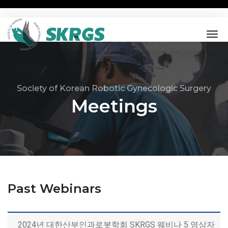
tog
nav
Society of Korean Robotic Gynecologic Surgery
Meetings
Past Webinars
2024년 대한산부인과로봇학회 SKRGS 웨비나 5 영상자