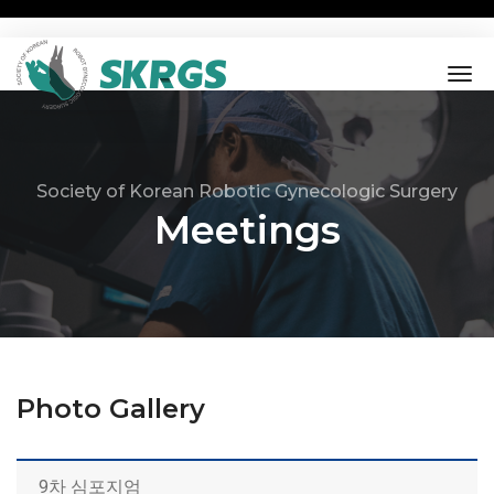
tog
nav
Society of Korean Robotic Gynecologic Surgery
Meetings
Photo Gallery
9차 심포지엄