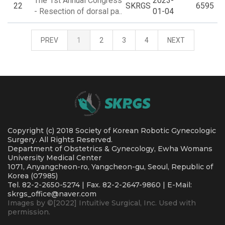
The 1st Annual Congress
2023-
22
SKRGS
6595
- Resection of dorsal pa..
01-04
PREV
1
2
3
4
NEXT
Copyright (c) 2018 Society of Korean Robotic Gynecologic
Surgery. All Rights Reserved.
Department of Obstetrics & Gynecology, Ewha Womans
University Medical Center
1071, Anyangcheon-ro, Yangcheon-gu, Seoul, Republic of
Korea (07985)
Tel. 82-2-2650-5274 | Fax. 82-2-2647-9860 | E-Mail:
skrgs_office@naver.com
Images by ©[2022] Intuitive Surgical, Inc. Used with
permission.