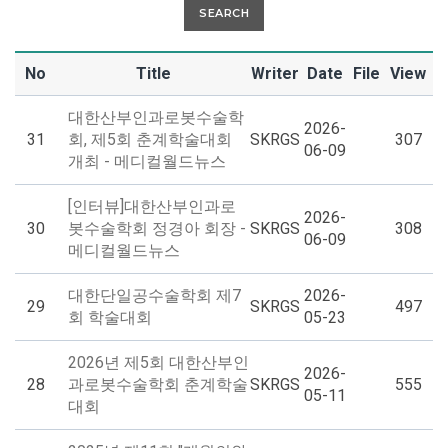
SEARCH
No
Title
Writer
Date
File
View
대한산부인과로봇수술학
2026-
31
회, 제5회 춘계학술대회
SKRGS
307
06-09
개최 - 메디컬월드뉴스
[인터뷰]대한산부인과로
2026-
30
봇수술학회 정경아 회장 -
SKRGS
308
06-09
메디컬월드뉴스
대한단일공수술학회 제7
2026-
29
SKRGS
497
회 학술대회
05-23
2026년 제5회 대한산부인
2026-
28
과로봇수술학회 춘계학술
SKRGS
555
05-11
대회