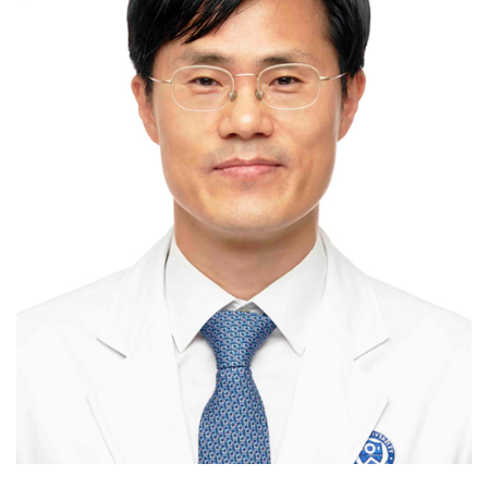
Myomectomy / hysterectomy-benign /
hysterectomy-malignant