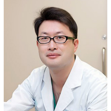
Hysterectomy-benign / Hysterectomy-
malignant