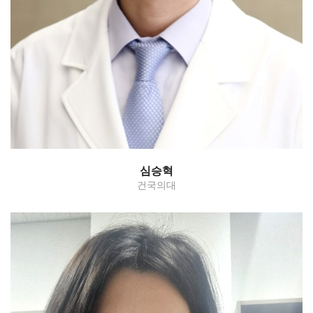
Myomectomy/hysterectomy-
benign/hysterectomy-malignant
심승혁
건국의대