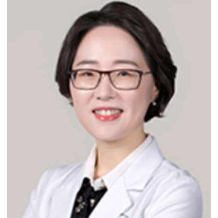
hysterectomy-benign/hysterectomy-
malignant/Sacrocolpopexy