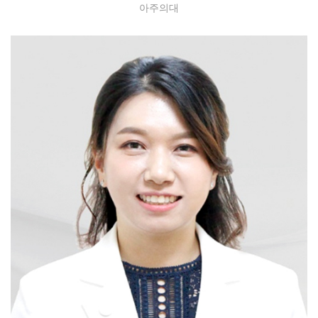
아주의대
Adnexectomy / Myomectomy / hysterectomy-
benign / hysterectomy-malignant