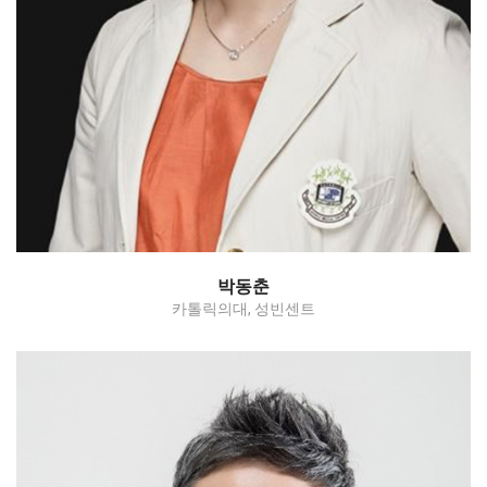
Adnexectomy / Myomectomy / hysterectomy-
benign
박동춘
카톨릭의대, 성빈센트