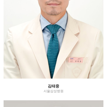
Hysterectomy - benign/malignant, ES surgery,
adnexectomy, myomectomy
김태중
서울삼성병원