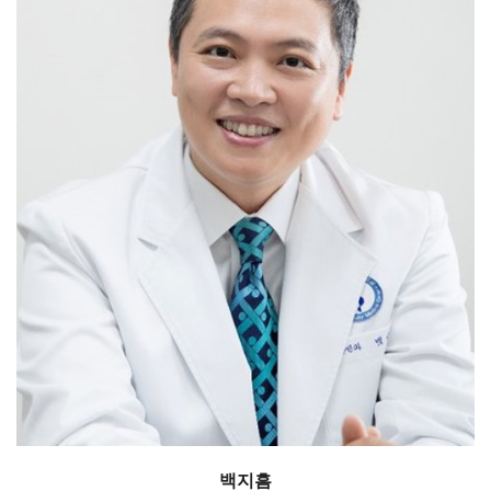
Myomectomy / hysterectomy-benign
백지흠