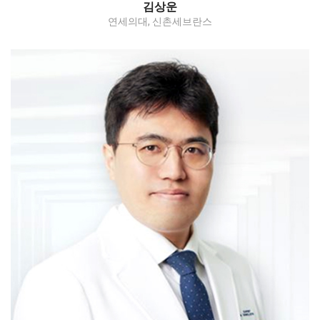
김상운
연세의대, 신촌세브란스
Myomectomy/endometriosis with frozen
pelvis/hysterectomy-benign/hysterectomy-
malignant