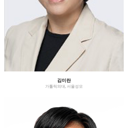
Myomectomy
김미란
가톨릭의대, 서울성모