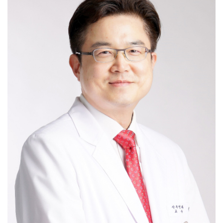
Myomectomy / Hysterectomy benign,
Sacrocolpopexy