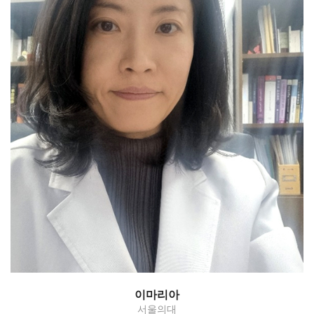
Myomectomy, Hysterectomy -
benign/malignant
이마리아
서울의대