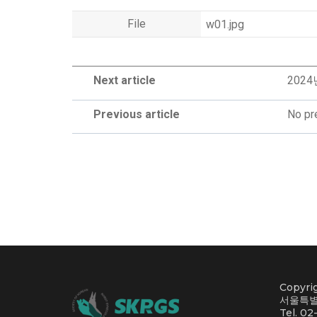
File
w01.jpg
Next article
202
Previous article
No pre
Copyri
서울특별
Tel. 02