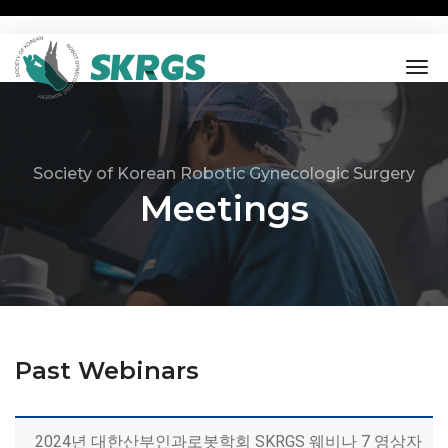
tog
nav
Society of Korean Robotic Gynecologic Surgery
Meetings
Past Webinars
2024년 대한산부인과로봇학회 SKRGS 웨비나 7 영상자