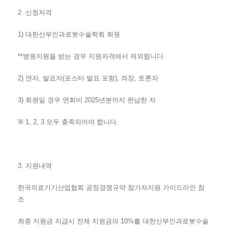
2.
신청자격
1)
대한산부인과로봇수술학회 회원
**
병원지원을 받는 경우 지원자격에서 제외됩니다
.
2)
연자
,
발표자
(
포스터 발표 포함
),
좌장
,
토론자
3)
회원일 경우 연회비
2025
년분까지 완납한 자
※
1, 2, 3
모두 충족되어야 합니다
.
3.
지원내역
한국의료기기산업협회 공정경쟁규약 참가자지원 가이드라인 참
조
최종 지원금 지급시 전체 지원금의
10%
를 대한산부인과로봇수술