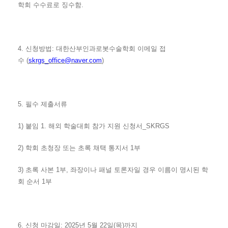
학회 수수료로 징수함
.
4.
신청방법
:
대한산부인과로봇수술학회 이메일 접
수
(
skrgs_office@naver.com
)
5.
필수 제출서류
1)
붙임
1.
해외 학술대회 참가 지원 신청서
_SKRGS
2)
학회 초청장 또는 초록 채택 통지서
1
부
3)
초록 사본
1
부
,
좌장이나 패널 토론자일 경우 이름이 명시된 학
회 순서
1
부
6.
신청 마감일
: 2025
년
5
월
22
일
(
목
)
까지