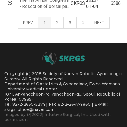
The 1st Annual Congress
2023-
22
SKRGS
6586
- Resection of dorsal pa..
01-04
PREV
1
2
3
4
NEXT
Copyright (c) 2018 Society of Korean Robotic Gynecologic
Surgery. All Rights Reserved.
Department of Obstetrics & Gynecology, Ewha Womans
University Medical Center
1071, Anyangcheon-ro, Yangcheon-gu, Seoul, Republic of
Korea (07985)
Tel. 82-2-2650-5274 | Fax. 82-2-2647-9860 | E-Mail:
skrgs_office@naver.com
Images by ©[2022] Intuitive Surgical, Inc. Used with
permission.