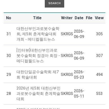
SEARCH
No
Title
Writer
Date
File
View
대한산부인과로봇수술학
2026-
31
회, 제5회 춘계학술대회
SKRGS
305
06-09
개최 - 메디컬월드뉴스
[인터뷰]대한산부인과로
2026-
30
봇수술학회 정경아 회장 -
SKRGS
307
06-09
메디컬월드뉴스
대한단일공수술학회 제7
2026-
29
SKRGS
494
회 학술대회
05-23
2026년 제5회 대한산부인
2026-
28
과로봇수술학회 춘계학술
SKRGS
553
05-11
대회